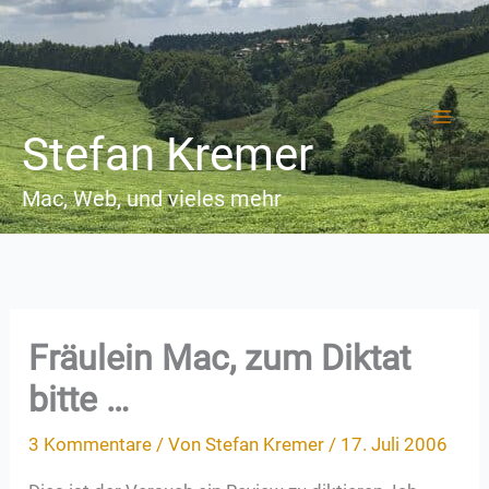
Zum
Inhalt
springen
Stefan Kremer
Mac, Web, und vieles mehr
Fräulein Mac, zum Diktat
bitte …
3 Kommentare
/ Von
Stefan Kremer
/
17. Juli 2006