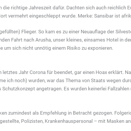
ch die richtige Jahreszeit dafür. Dachten sich auch reichlich
t vermehrt eingeschleppt wurde. Merke: Sansibar ist afri
gefüllten) Flieger. So kam es zu einer Neuauflage der Silves
Stunden Fahrt nach Arusha, unser kleines, einsames Hotel i
e um sich nicht unnötig einem Risiko zu exponieren.
üh letztes Jahr Corona für beendet, gar einen Hoax erklärt.
e ich noch) wurden, war das Thema von Staats wegen durc
ls Schutzkonzept angetragen. Es wurden keinerlei Fallzahle
en zumindest als Empfehlung in Betracht gezogen. Folgeric
gestellte, Polizisten, Krankenhauspersonal – mit Masken an