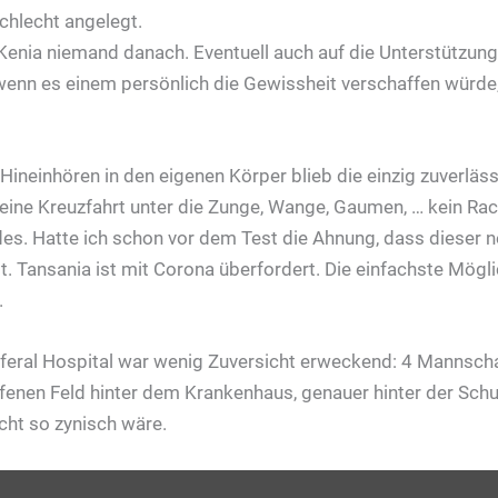
schlecht angelegt.
 Kenia niemand danach. Eventuell auch auf die Unterstützun
 wenn es einem persönlich die Gewissheit verschaffen würd
Hineinhören in den eigenen Körper blieb die einzig zuverläs
ine Kreuzfahrt unter die Zunge, Wange, Gaumen, … kein Rach
des. Hatte ich schon vor dem Test die Ahnung, dass dieser ne
Tansania ist mit Corona überfordert. Die einfachste Möglichk
.
al Hospital war wenig Zuversicht erweckend: 4 Mannschaft
ffenen Feld hinter dem Krankenhaus, genauer hinter der Sch
cht so zynisch wäre.
Inhalt
von