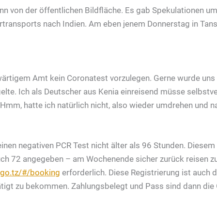
nn von der öffentlichen Bildfläche. Es gab Spekulatione
rtransports nach Indien. Am eben jenem Donnerstag in Tans
swärtigem Amt kein Coronatest vorzulegen. Gerne wurde uns a
gelte. Ich als Deutscher aus Kenia einreisend müsse selbstve
mm, hatte ich natürlich nicht, also wieder umdrehen und nac
 einen negativen PCR Test nicht älter als 96 Stunden. Dies
ch 72 angegeben – am Wochenende sicher zurück reisen zu k
.go.tz/#/booking
erforderlich. Diese Registrierung ist auc
tigt zu bekommen. Zahlungsbelegt und Pass sind dann die 