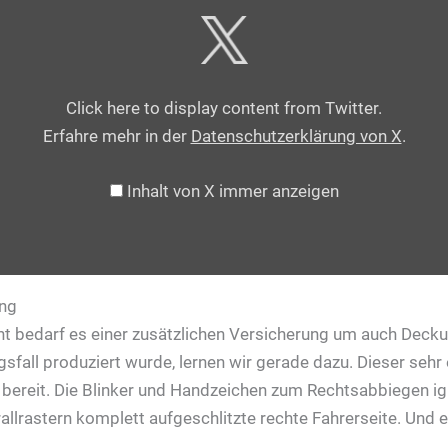
X
anzeigen
Click here to display content from Twitter.
Erfahre mehr in der
Datenschutzerklärung von X
.
Inhalt von X immer anzeigen
ng
t bedarf es einer zusätzlichen Versicherung um auch Decku
gsfall produziert wurde, lernen wir gerade dazu. Dieser sehr
 bereit. Die Blinker und Handzeichen zum Rechtsabbiegen i
allrastern komplett aufgeschlitzte rechte Fahrerseite. Und