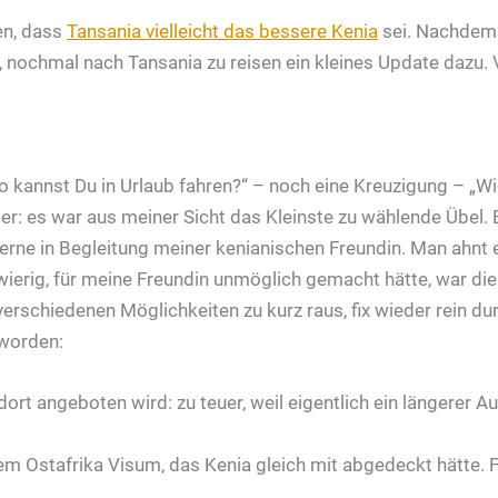
en, dass
Tansania vielleicht das bessere Kenia
sei. Nachdem 
, nochmal nach Tansania zu reisen ein kleines Update dazu. 
 kannst Du in Urlaub fahren?“ – noch eine Kreuzigung – „Wie
r: es war aus meiner Sicht das Kleinste zu wählende Übel. E
rne in Begleitung meiner kenianischen Freundin. Man ahnt es
hwierig, für meine Freundin unmöglich gemacht hätte, war di
erschiedenen Möglichkeiten zu kurz raus, fix wieder rein dur
 worden:
dort angeboten wird: zu teuer, weil eigentlich ein längerer
em Ostafrika Visum, das Kenia gleich mit abgedeckt hätte. F