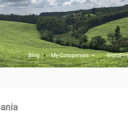
Blog
My Companies
WordPr
sania