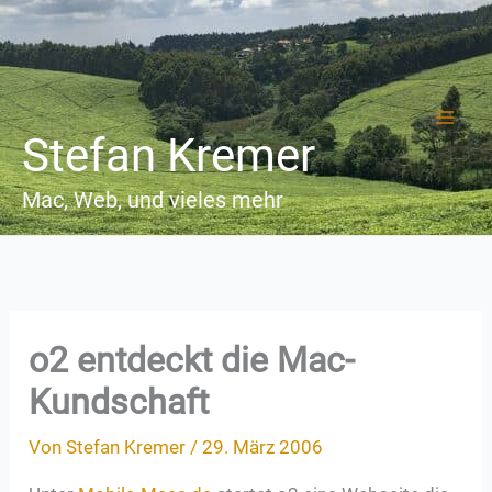
Zum
Inhalt
springen
Stefan Kremer
Mac, Web, und vieles mehr
o2 entdeckt die Mac-
Kundschaft
Von
Stefan Kremer
/
29. März 2006