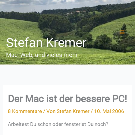
Zum
Inhalt
springen
Stefan Kremer
Mac, Web, und vieles mehr
Der Mac ist der bessere PC!
8 Kommentare
/ Von
Stefan Kremer
/
10. Mai 2006
Arbeitest Du schon oder fensterlst Du noch?