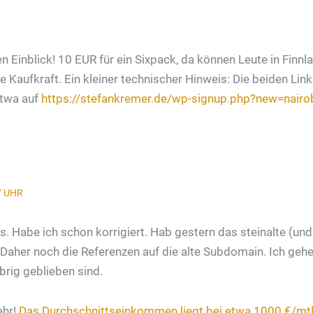
en Einblick! 10 EUR für ein Sixpack, da können Leute in Fin
e Kaufkraft. Ein kleiner technischer Hinweis: Die beiden Link
etwa auf
https://stefankremer.de/wp-signup.php?new=nair
7 UHR
s. Habe ich schon korrigiert. Hab gestern das steinalte (un
aher noch die Referenzen auf die alte Subdomain. Ich gehe g
rig geblieben sind.
ahr!
Das Durchschnittseinkommen liegt bei etwa 1000 €/mtl