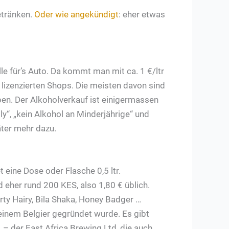
etränken.
Oder wie angekündigt
: eher etwas
lle für’s Auto. Da kommt man mit ca. 1 €/ltr
n lizenzierten Shops. Die meisten davon sind
n. Der Alkoholverkauf ist einigermassen
y“, „kein Alkohol an Minderjährige“ und
päter mehr dazu.
 eine Dose oder Flasche 0,5 ltr.
 eher rund 200 KES, also 1,80 € üblich.
irty Hairy, Bila Shaka, Honey Badger …
 einem Belgier gegründet wurde. Es gibt
 – der East Africa Brewing Ltd, die auch