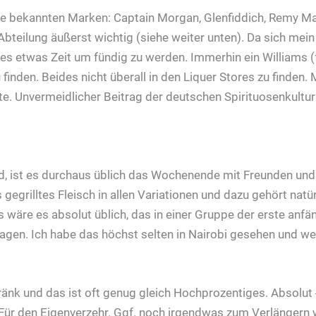
die bekannten Marken: Captain Morgan, Glenfiddich, Remy Mar
bteilung äußerst wichtig (siehe weiter unten). Da sich me
 es etwas Zeit um fündig zu werden. Immerhin ein Williams (
u finden. Beides nicht überall in den Liquer Stores zu finde
te. Unvermeidlicher Beitrag der deutschen Spirituosenkultur 
d, ist es durchaus üblich das Wochenende mit Freunden und
gegrilltes Fleisch in allen Variationen und dazu gehört nat
s wäre es absolut üblich, das in einer Gruppe der erste anf
ragen. Ich habe das höchst selten in Nairobi gesehen und we
tränk und das ist oft genug gleich Hochprozentiges. Absolut
 Für den Eigenverzehr. Ggf. noch irgendwas zum Verlängern 