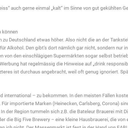
iss“ auch gerne einmal „kalt“ im Sinne von gut gekühlten G
en können
ich zu Deutschland etwas höher. Also nicht die an der Tankste
für Alkohol. Den gibt’s dort nämlich gar nicht, sondern nur i
 von den einschlägigen Supermärkten sogar selbst betriebe
 Werbung hat regelmässig die Hinweise auf „drink responsibl
etzteres ist durchaus angebracht, weil oft genug ignoriert. S
nd international – zu bekommen. In den meisten Fällen kostet
 Für importierte Marken (Heinecken, Carlsberg, Corona) sind
 In der Region tummeln sich z.B. die Bateleur Brauerei mit D
r die Big Five Brewery – eine kleine Hausbrauerei, die von
ag ich nicht. Der Massenmarkt ist fest in der Hand von EABL