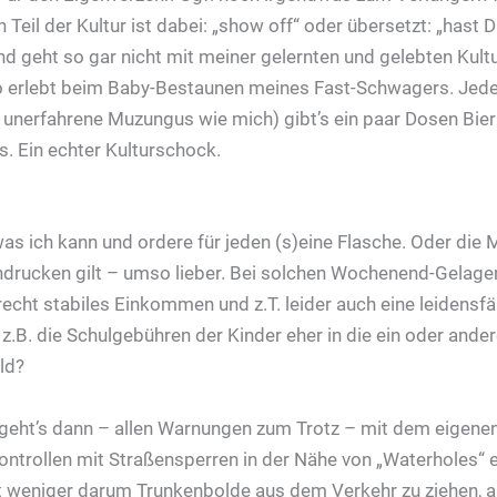
n Teil der Kultur ist dabei: „show off“ oder übersetzt: „hast 
und geht so gar nicht mit meiner gelernten und gelebten Kult
. So erlebt beim Baby-Bestaunen meines Fast-Schwagers. Jede
d unerfahrene Muzungus wie mich) gibt’s ein paar Dosen Bier
. Ein echter Kulturschock.
s ich kann und ordere für jeden (s)eine Flasche. Oder die Me
indrucken gilt – umso lieber. Bei solchen Wochenend-Gelag
recht stabiles Einkommen und z.T. leider auch eine leidensf
z.B. die Schulgebühren der Kinder eher in die ein oder ander
ld?
, geht’s dann – allen Warnungen zum Trotz – mit dem eigen
trollen mit Straßensperren in der Nähe von „Waterholes“ et
weniger darum Trunkenbolde aus dem Verkehr zu ziehen, als 