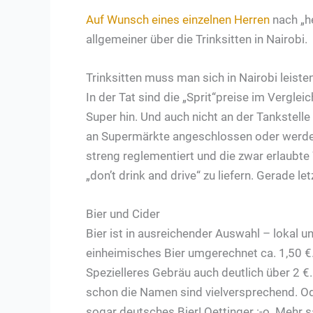
Auf Wunsch eines einzelnen Herren
nach „he
allgemeiner über die Trinksitten in Nairobi.
Trinksitten muss man sich in Nairobi leist
In der Tat sind die „Sprit“preise im Vergle
Super hin. Und auch nicht an der Tankstelle 
an Supermärkte angeschlossen oder werden
streng reglementiert und die zwar erlaubte
„don’t drink and drive“ zu liefern. Gerade l
Bier und Cider
Bier ist in ausreichender Auswahl – lokal u
einheimisches Bier umgerechnet ca. 1,50 €.
Spezielleres Gebräu auch deutlich über 2 €.
schon die Namen sind vielversprechend. Ode
sogar deutsches Bier! Oettinger :-o. Mehr s