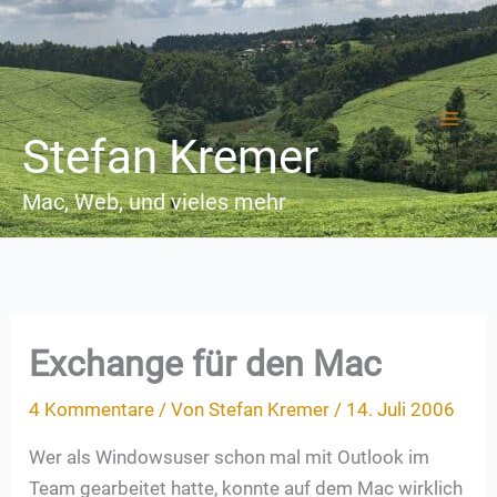
Zum
Inhalt
springen
Stefan Kremer
Mac, Web, und vieles mehr
Exchange für den Mac
4 Kommentare
/ Von
Stefan Kremer
/
14. Juli 2006
Wer als Windowsuser schon mal mit Outlook im
Team gearbeitet hatte, konnte auf dem Mac wirklich