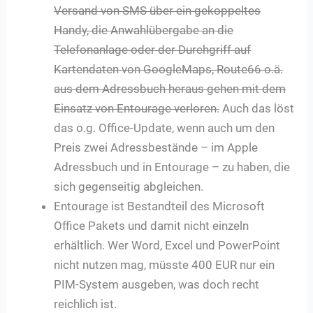
Versand von SMS über ein gekoppeltes
Handy, die Anwahlübergabe an die
Telefonanlage oder der Durchgriff auf
Kartendaten von GoogleMaps, Route66 o.ä.
aus dem Adressbuch heraus gehen mit dem
Einsatz von Entourage verloren.
Auch das löst
das o.g. Office-Update, wenn auch um den
Preis zwei Adressbestände – im Apple
Adressbuch und in Entourage – zu haben, die
sich gegenseitig abgleichen.
Entourage ist Bestandteil des Microsoft
Office Pakets und damit nicht einzeln
erhältlich. Wer Word, Excel und PowerPoint
nicht nutzen mag, müsste 400 EUR nur ein
PIM-System ausgeben, was doch recht
reichlich ist.