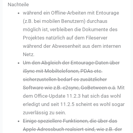
Nachteile
während ein Offline-Arbeiten mit Entourage
(z.B. bei mobilen Benutzern) durchaus
möglich ist, verbleiben die Dokumente des
Projektes natürlich auf dem Fileserver
während der Abwesenheit aus dem internen
Netz.
Um den Abgleich der Entourage-Daten über
iSync mit Mobiltelefonen, PDAs etc.
sicherzustellen bedarf es zusätzlicher
Software wie z.B. e2sync, GoBetween o.ä.
Mit
dem Office-Update 11.2.3 hat sich das wohl
erledigt und seit 11.2.5 scheint es wohl sogar
zuverlässig zu sein.
Einige speziellere Funktionen, die über das
Apple Adressbuch realsiert sind, wie z.B. der